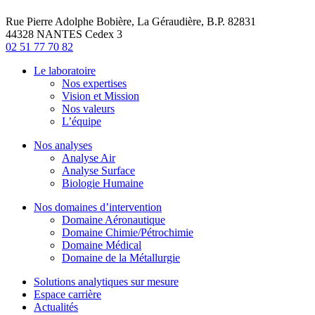
Rue Pierre Adolphe Bobière, La Géraudière, B.P. 82831
44328 NANTES Cedex 3
02 51 77 70 82
Le laboratoire
Nos expertises
Vision et Mission
Nos valeurs
L’équipe
Nos analyses
Analyse Air
Analyse Surface
Biologie Humaine
Nos domaines d’intervention
Domaine Aéronautique
Domaine Chimie/Pétrochimie
Domaine Médical
Domaine de la Métallurgie
Solutions analytiques sur mesure
Espace carrière
Actualités