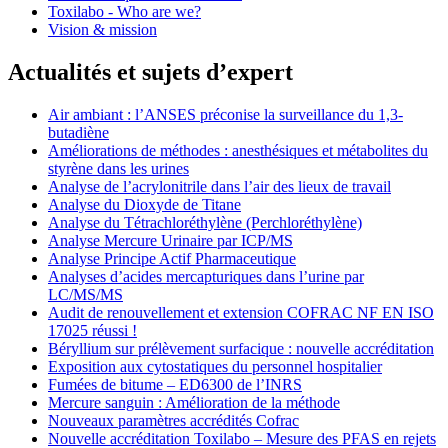
Toxilabo - Who are we?
Vision & mission
Actualités et sujets d’expert
Air ambiant : l’ANSES préconise la surveillance du 1,3-
butadiène
Améliorations de méthodes : anesthésiques et métabolites du
styrène dans les urines
Analyse de l’acrylonitrile dans l’air des lieux de travail
Analyse du Dioxyde de Titane
Analyse du Tétrachloréthylène (Perchloréthylène)
Analyse Mercure Urinaire par ICP/MS
Analyse Principe Actif Pharmaceutique
Analyses d’acides mercapturiques dans l’urine par
LC/MS/MS
Audit de renouvellement et extension COFRAC NF EN ISO
17025 réussi !
Béryllium sur prélèvement surfacique : nouvelle accréditation
Exposition aux cytostatiques du personnel hospitalier
Fumées de bitume – ED6300 de l’INRS
Mercure sanguin : Amélioration de la méthode
Nouveaux paramètres accrédités Cofrac
Nouvelle accréditation Toxilabo – Mesure des PFAS en rejets