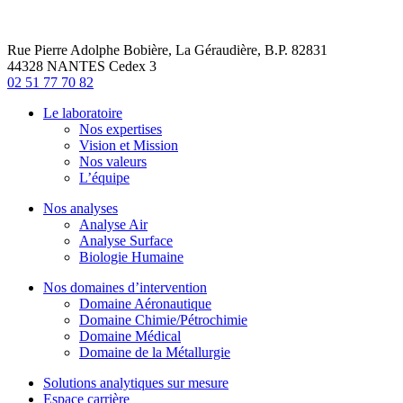
Rue Pierre Adolphe Bobière, La Géraudière, B.P. 82831
44328 NANTES Cedex 3
02 51 77 70 82
Le laboratoire
Nos expertises
Vision et Mission
Nos valeurs
L’équipe
Nos analyses
Analyse Air
Analyse Surface
Biologie Humaine
Nos domaines d’intervention
Domaine Aéronautique
Domaine Chimie/Pétrochimie
Domaine Médical
Domaine de la Métallurgie
Solutions analytiques sur mesure
Espace carrière