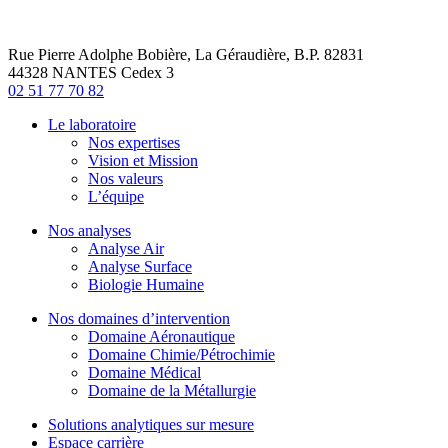
Rue Pierre Adolphe Bobière, La Géraudière, B.P. 82831
44328 NANTES Cedex 3
02 51 77 70 82
Le laboratoire
Nos expertises
Vision et Mission
Nos valeurs
L’équipe
Nos analyses
Analyse Air
Analyse Surface
Biologie Humaine
Nos domaines d’intervention
Domaine Aéronautique
Domaine Chimie/Pétrochimie
Domaine Médical
Domaine de la Métallurgie
Solutions analytiques sur mesure
Espace carrière