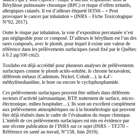
Bérylliose pulmonaire chronique (BPC) et risque d’effets irritatifs,
allergiques cutanés. Il est d’ailleurs étiqueté H350i – « Peut
provoquer le cancer par inhalation » (INRS – Fiche Toxicologique
N°92, 2017).
Outre le risque par inhalation, la voie d’exposition percutanée n’est
pas négligeable pour ce composé. D’ailleurs le béryllium est l’un des
rares composés, avec le plomb, pour lequel il existe une valeur de
référence dans les prélèvements surfaciques (seuil fixé par le Québec
à 0.2 µg/100 cm2).
Toxilabo est déjà accrédité pour plusieurs analyses de prélèvements
surfaciques comme le plomb acido-soluble, le chrome hexavalent,
différents métaux (Cadmium, Nickel, Cobalt…), la 4,4’-
méthylènedianiline, le bore ou encore le cyclophosphamide.
Ces prélèvements surfaciques peuvent être utilisés dans différents
secteurs d’activité (aéronautique, BTP, traitement de surface, micro-
électronique, milieu hospitalier…). Ils sont un excellent complément
aux prélèvements atmosphériques ou à la biométrologie qui peuvent
être déjà réalisés dans le cadre de l’évaluation du risque chimique.
L’intérêt de ces prélèvements surfaciques est mis en évidence par
une récente publication de l’INRS sur ce sujet (INRS – TF270 –
Référence en santé au travail, N°158, Juin 2019).