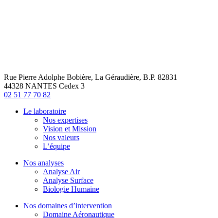
Rue Pierre Adolphe Bobière, La Géraudière, B.P. 82831
44328 NANTES Cedex 3
02 51 77 70 82
Le laboratoire
Nos expertises
Vision et Mission
Nos valeurs
L’équipe
Nos analyses
Analyse Air
Analyse Surface
Biologie Humaine
Nos domaines d’intervention
Domaine Aéronautique