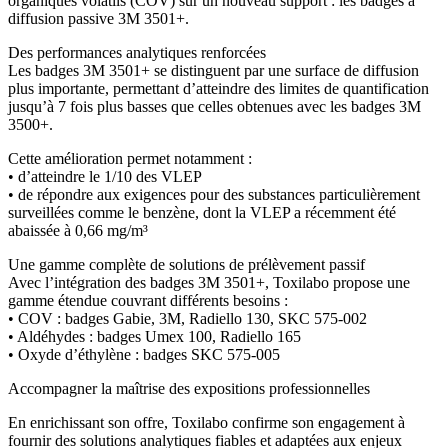
organiques volatils (COV) sur un nouveau support : les badges à
diffusion passive 3M 3501+.
Des performances analytiques renforcées
Les badges 3M 3501+ se distinguent par une surface de diffusion
plus importante, permettant d’atteindre des limites de quantification
jusqu’à 7 fois plus basses que celles obtenues avec les badges 3M
3500+.
Cette amélioration permet notamment :
• d’atteindre le 1/10 des VLEP
• de répondre aux exigences pour des substances particulièrement
surveillées comme le benzène, dont la VLEP a récemment été
abaissée à 0,66 mg/m³
Une gamme complète de solutions de prélèvement passif
Avec l’intégration des badges 3M 3501+, Toxilabo propose une
gamme étendue couvrant différents besoins :
• COV : badges Gabie, 3M, Radiello 130, SKC 575-002
• Aldéhydes : badges Umex 100, Radiello 165
• Oxyde d’éthylène : badges SKC 575-005
Accompagner la maîtrise des expositions professionnelles
En enrichissant son offre, Toxilabo confirme son engagement à
fournir des solutions analytiques fiables et adaptées aux enjeux